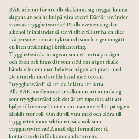
BÄR arbetar för att alla ska känna sig trygga, kunna
slappna av och ha kul på våra event! Därför använder
vi oss av trygghetsvärdar! På alla evenemang där
alkohol är inblandat så ser vi alltid till att ha en eller
två personer som är nyktra och som har genomgått
en liten utbildning i krishantering.
Trygghetsvärdarna agerar som ett extra par ögon
och öron och finns där som stöd om något skulle
hända eller om man behöver någon att prata med.
De utmärks med ett lila band med texten
“trygghetsvärd” så att de är lätta att hitta!
Alla BÄR-medlemmar är välkomna att anmäla sig
som trygghetsvärd och det är ett superbra sätt att
hjälpa till inom sektionen om man inte vill ta på sig en
särskilt stor roll. Om du vill vara med och bidra till
tryggheten inom sektionen så ansök som
trygghetsvärd nu! Anmäl dig i formuläret så
kontaktas du inför kommande termin.